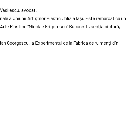
 Vasilescu, avocat.
ale a Uniunii Artiștilor Plastici, filiala Iași. Este remarcat ca un
e Arte Plastice "Nicolae Grigorescu" Bucuresti, secția pictură,
ucian Georgescu, la Experimentul de la Fabrica de rulmenți din
zată la Muzeul de Artă din Iași și „Portretul în arta contemporană
 Documentare și Expoziții Artă.