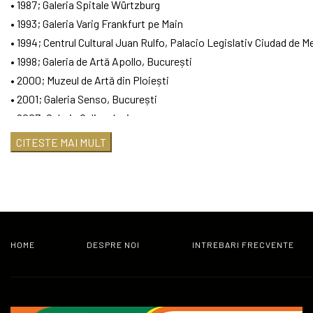
• 1987; Galeria Spitale Würtzburg
• 1993; Galeria Varig Frankfurt pe Main
• 1994; Centrul Cultural Juan Rulfo, Palacio Legislativ Ciudad de M
• 1998; Galeria de Artă Apollo, București
• 2000; Muzeul de Artă din Ploiești
• 2001; Galeria Senso, București
• 2007; Galeria Calina, Iași
• 2008; Galeriile de Artã „N. N.Tonitza” din Bârlad
CITESTE MAI MULT
• 2012; Calpe Gallery, Timișoara
• 2012; Galeria UAP, Deva
• 2012; Sala Brâncuși, Parlamentul României
Expoziții de grup
• 1977, 1980, 1981; Concursul Internațional de Artă Joan Miró, Barc
HOME
DESPRE NOI
INTREBARI FRECVENTE
• 1982; Bienala Internațională de Pictură din Alexandria, Egipt,
• 1997; Arta Românească Contemporană - Beirut
• 2002; Festivalul Montmartre in Europa - Paris