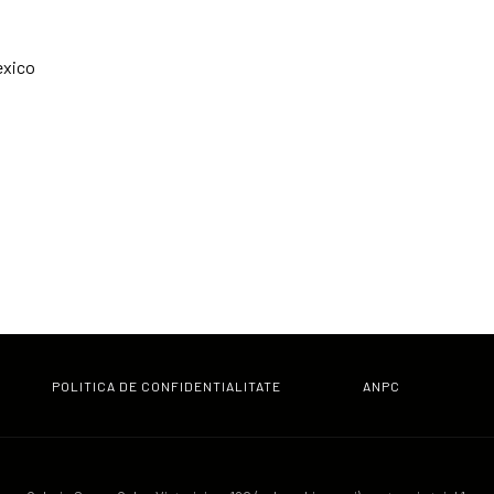
exico
elona
POLITICA DE CONFIDENTIALITATE
ANPC