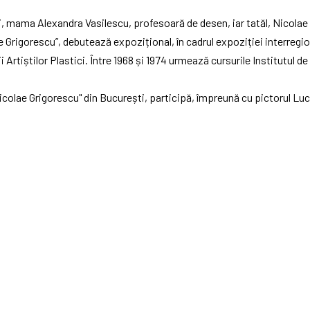
ali, mama Alexandra Vasilescu, profesoară de desen, iar tatăl, Nicolae
ae Grigorescu”, debutează expozițional, în cadrul expoziției interregion
i Artiștilor Plastici. Între 1968 și 1974 urmează cursurile Institutul d
 "Nicolae Grigorescu" din București, participă, împreună cu pictorul L
pațiu de efort productiv.
ziții importante precum: „Autoportretul în pictura românească” organi
 Galați.Între 1976-1979 a fost Muzeograf la Oficiul Național pentru