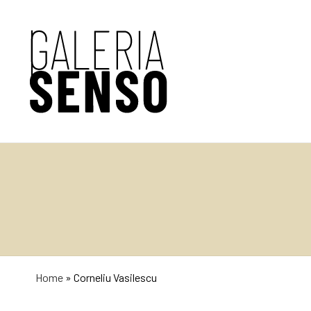
Home
»
Corneliu Vasilescu