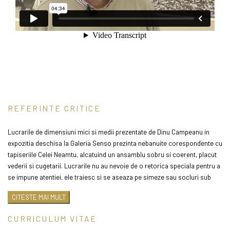
REFERINTE CRITICE
Lucrarile de dimensiuni mici si medii prezentate de Dinu Campeanu in
expozitia deschisa la Galeria Senso prezinta nebanuite corespondente cu
tapiseriile Celei Neamtu, alcatuind un ansamblu sobru si coerent, placut
vederii si cugetarii. Lucrarile nu au nevoie de o retorica speciala pentru a
se impune atentiei, ele traiesc si se aseaza pe simeze sau socluri sub
semnul firescului si autenticitatii.
CITESTE MAI MULT
Dinu Campeanu lucreaza in lemn de stejar, par, ulm si salcam, colorat
CURRICULUM VITAE
discret, aurit uneori, pe care il combina dupa caz cu bronz, piatra
artificiala si sticla; la vremea instructiei sale trebuie sa fi citit spusa lui