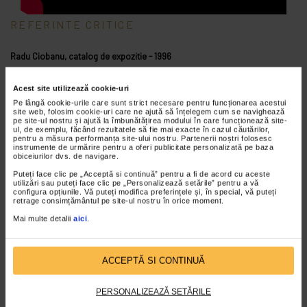
REFERINTE CRITICE
Radu Ciobanu,
catalog de expozitie - 1996
Artista se afla in stapanirea unui univers care se defineste prin perpetua
Acest site utilizează cookie-uri
vitalitate exprimata in infinitatea de forme si ipostaze ale vegetalului –
Pe lângă cookie-urile care sunt strict necesare pentru funcționarea acestui
ritmuri, explozii, germinatii, flori – care se insinueaza pana si in panzele
site web, folosim cookie-uri care ne ajută să înțelegem cum se navighează
pe site-ul nostru și ajută la îmbunătățirea modului în care funcționează site-
onirice sau conceptuale. Ceea ce au comun aceste compozitii elaborate
ul, de exemplu, făcând rezultatele să fie mai exacte în cazul căutărilor,
pentru a măsura performanța site-ului nostru. Partenerii noștri folosesc
cu benedictina migala si nedisimulata pasiune a exprimarii plastice este
CITESTE MAI MULT
instrumente de urmărire pentru a oferi publicitate personalizată pe baza
acea capacitate de observatie si interpretare, care – cum zicea Rouault
obiceiurilor dvs. de navigare.
CURRICULUM VITAE
te ajuta „sa poti inmagazina formele si armoniile pe care le vezi zilnic, sa
Puteți face clic pe „Acceptă si continuă” pentru a fi de acord cu aceste
utilizări sau puteți face clic pe „Personalizează setările” pentru a vă
te deprinzi a le cunoaste mai bine, s-ajungi sa te joci cu ele”. Cu un
configura opțiunile. Vă puteți modifica preferințele și, în special, vă puteți
grafism virtuoz care ne duce cu gandul la acel horrror vacui al artistilor
retrage consimțământul pe site-ul nostru în orice moment.
Pictor si artist monumentalist
cu alte vremuri, repartizandu-si elementele plastice in ritmuri savant
Mai multe detalii
aici
.
Data si locul nasterii: -
Nascuta in 9 septembrie 1951 la Ineu, judetul Arad.
balansate, frecventand o gama cromatica echilibrata si calma, lucrarile
acestea recomanda o artista autentica a carei viziune originala
Studii :
ACCEPTĂ SI CONTINUĂ
coabiteaza armonios cu respectul pentru traditia tehnica.
Liceul de arte plastice, Timisoara, clasa profesori : Constantin Flondor,
Catalog de expozitie - 1998
PERSONALIZEAZĂ SETĂRILE
Stefan Bertalan, Szakacs Bella.