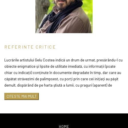
REFERINTE CRITICE
Lucrările artistului Gelu Costea indică un
drum
de urmat, presărându-l cu
obiecte enigmatice şi lipsite de utilitate imediată, cu informaţii (poate
chiar cu indicaţii) conţinute în documente degradate în timp, dar care au
căpătat străvezimi de palimpsest, cu porţi prin care cei iniţiaţi au păşit
demult, dispărând de pe harta ştiută a lumii, cu praguri (aparent) de
netrecut, dincolo de care poate fi întrezărită uneori, lumina celestă, cu
CITESTE MAI MULT
turnuri vertiginoase prăvălite în propriul trecut (iar arhetipul invocat este
pilduitor) care – ştim din
Cartea Cărţilor
–, nu sunt decât deşertăciune, cu
personaje singulare sau în cupluri care privesc, ignoră sau se pregătesc
să-l urmeze pe calea trasată. O linişte deplină domină aceste compoziţii
în care hazardului nu i-a fost repartizat niciun loc şi niciun rost; formele
HOME