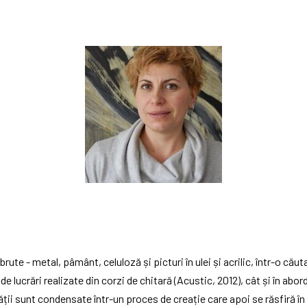
rute - metal, pâmânt, celuloză și picturi în ulei și acrilic, într-o căuta
 de lucrări realizate din corzi de chitară (Acustic, 2012), cât și în abo
ții sunt condensate într-un proces de creație care apoi se răsfiră în o