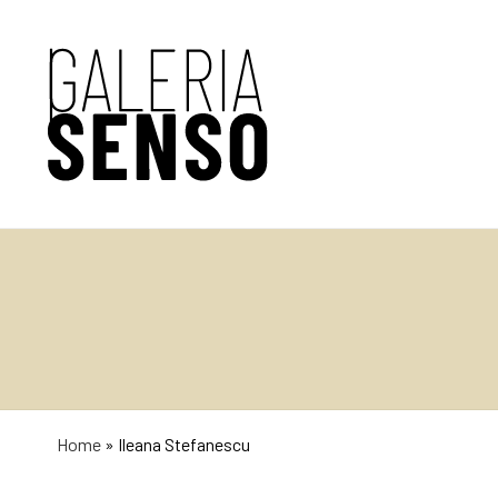
Home
»
Ileana Stefanescu