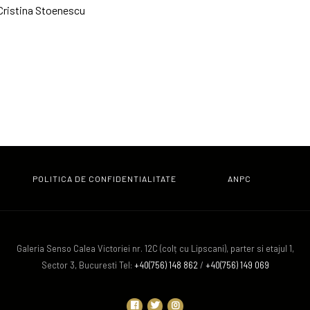
. Cristina Stoenescu
al (adică, de fapt, corzi de chitară întinse perfect pe o suprafaţă de l
ăruit, cândva, o notă a muzicii universale – până la tensiuni...cromat
rie variabila”
POLITICA DE CONFIDENTIALITATE
ANPC
Galeria Senso Calea Victoriei nr. 12C (colț cu Lipscani), parter si etajul 1,
ctura, clasa profesorului Florin Ciubotaru
Sector 3, Bucuresti Tel:
+40(756) 148 862
/
+40(756) 149 069
ngineria Materialelor Metalice