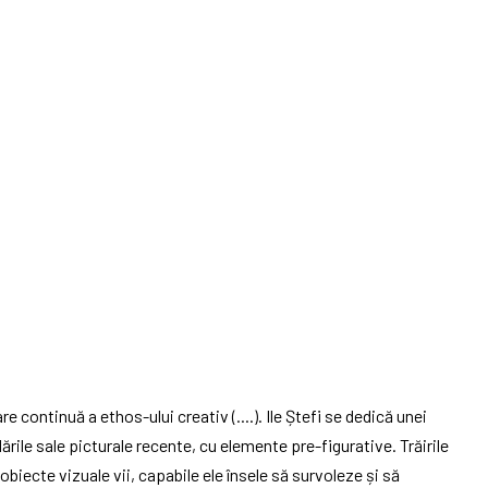
re continuă a ethos-ului creativ (....). Ile Ștefi se dedică unei
rdările sale picturale recente, cu elemente pre-figurative. Trăirile
biecte vizuale vii, capabile ele însele să survoleze și să