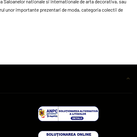
tea Saloanelor nationale si internationale de arta decorativa, sau
adrul unor importante prezentari de moda, categoria colectii de
 ni se dezvaluie fiecaruia dintre noi intr-o maniera unica.
tiune. Preferatul sau este argintul, cu caldura sa aparte si energia
iectele de arta decorativa ce poarta semnatura Nacu, incearca sa ne
 sensuri multiple, mesaje transmise printre randuri si chei catre un
 mereu arta este cea care ne alege pe noi si nu invers, caci
, mi-a spus ca unul dintre obiectele decorative pe care le
 mi-am gasit menirea si asta ma bucura nespus.”