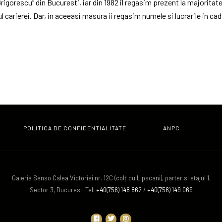
Grigorescu” din Bucuresti, iar din 1982 il regasim prezent la majorita
 carierei. Dar, in aceeasi masura ii regasim numele si lucrarile in c
ai toate tarile lumii si pe toate continentele.
legam imaginatia si sa o lasam sa umble pe taramuri miraculoase care
hip, aratandu-ne ca, la fel ca in viata, ca drumurile usoare nu sunt o op
acilitatori de expresie, iar prezenta lor ubicua in bijuteriile sau ob
vitorului setea unei analize mai profunde in incercarea de a descoperi
POLITICA DE CONFIDENTIALITATE
ANPC
caruia, poate fara sa constientizam, ne aflam intreaga viata.
lvetia. Au venit musafiri din toate colturile lumii. Este adevarat ca
ceput ce avea sa aleaga fiecare. Chiar gazda, la finalul evenimentului
Galeria Senso Calea Victoriei nr. 12C (colț cu Lipscani), parter si etajul 1,
 sunt momentele in care realizez, inca o data in plus, faptul ca eu
Sector 3, Bucuresti Tel:
+40(756) 148 862
/
+40(756) 149 069