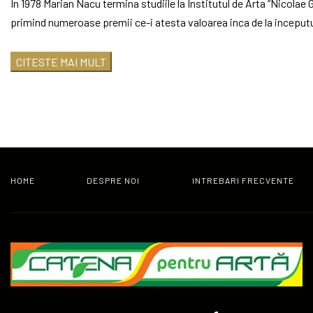
In 1978 Marian Nacu termina studiile la Institutul de Arta “Nicolae 
primind numeroase premii ce-i atesta valoarea inca de la inceputul
bijuterie, sau chemat pentru prezentari exclusiviste si private in m
CITESTE MAI MULT
Marian Nacu da viata unor fiinte fantastice, ajutandu-ne sa ne dez
Metalul capata viata in mainile artistului si se intoarce in fel si c
de care nu se mai indoieste nimeni. Pietrele semipretioase devin f
transmita un mesaj al perenitatii.
Nimic nu e ceea ce pare a fi in lucrarile sale, fapt ce trezeste pri
HOME
DESPRE NOI
INTREBARI FRECVENTE
nou nivel de ascensiune catre ceva dincolo de fiinta, in cautarea 
“Am fost chemat, la un moment dat, sa fac o prezentare privata in E
urmaream privirile celor prezenti si puteam sa-ti spun de la bun in
adusesem pur si simplu nu se mai desprinde de pianul sau. Acestea