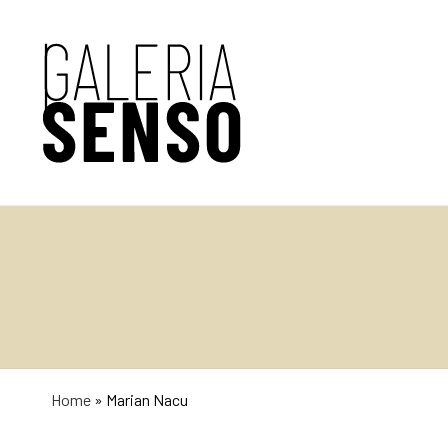
Home
»
Marian Nacu